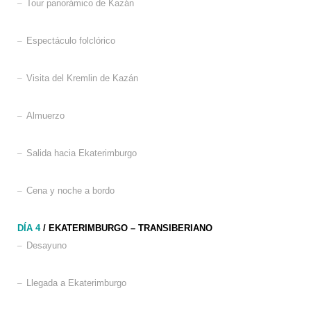
–
Tour panorámico de Kazán
–
Espectáculo folclórico
–
Visita del Kremlin de Kazán
–
Almuerzo
–
Salida hacia Ekaterimburgo
–
Cena y noche a bordo
DÍA 4
/ EKATERIMBURGO – TRANSIBERIANO
–
Desayuno
–
Llegada a Ekaterimburgo