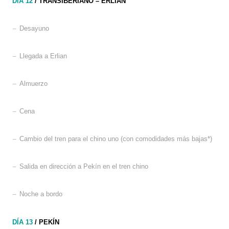
DÍA 12
/ TRANSIBERIANO
–
ERLIAN
–
Desayuno
–
Llegada a Erlian
–
Almuerzo
–
Cena
–
Cambio del tren para el chino uno (con comodidades más bajas*)
–
Salida en dirección a Pekín en el tren chino
–
Noche a bordo
DÍA 13
/
PEKÍN