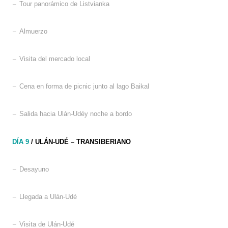
–
Tour panorámico de Listvianka
–
Almuerzo
–
Visita del mercado local
–
Cena en forma de picnic junto al lago Baikal
–
Salida hacia Ulán-Udéy noche a bordo
DÍA 9
/ ULÁN-UDÉ – TRANSIBERIANO
–
Desayuno
–
Llegada a Ulán-Udé
–
Visita de Ulán-Udé