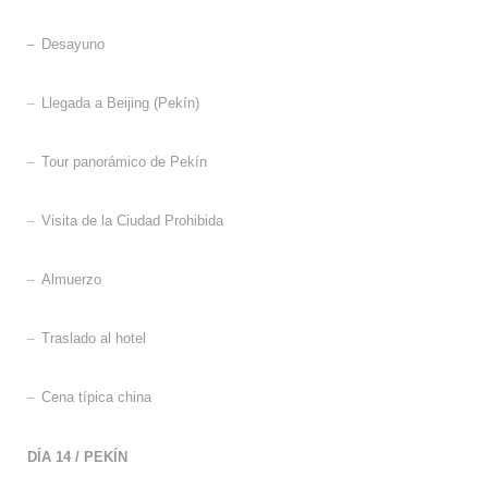
–
Desayuno
–
Llegada a Beijing (Pekín)
–
Tour panorámico de Pekín
–
Visita de la Ciudad Prohibida
–
Almuerzo
–
Traslado al hotel
–
Cena típica china
DÍA 14
/
PEKÍN