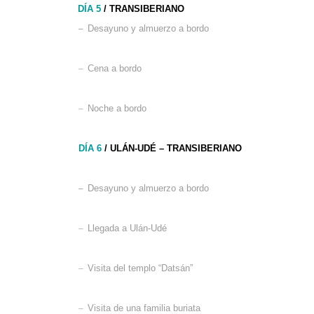
DÍA 5
/ TRANSIBERIANO
–
Desayuno y almuerzo a bordo
–
Cena a bordo
–
Noche a bordo
DÍA 6
/ ULÁN-UDÉ – TRANSIBERIANO
–
Desayuno y almuerzo a bordo
–
Llegada a Ulán-Udé
–
Visita del templo “Datsán”
–
Visita de una familia buriata