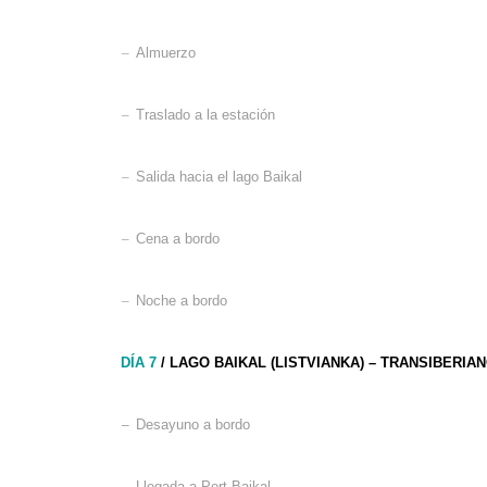
–
Almuerzo
–
Traslado a la estación
–
Salida hacia el lago Baikal
–
Cena a bordo
–
Noche a bordo
DÍA 7
/ LAGO BAIKAL (LISTVIANKA) – TRANSIBERIA
–
Desayuno a bordo
–
Llegada a Port Baikal