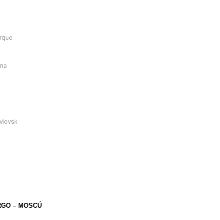
arque
ina
avlovsk
RGO – MOSCÚ