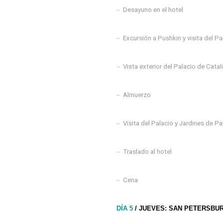
–
Desayuno en el hotel
–
Excursión a Pushkin y visita del P
–
Vista exterior del Palacio de Catal
–
Almuerzo
–
Visita del Palacio y Jardines de P
–
Traslado al hotel
–
Cena
DÍA 5
/ JUEVES: SAN PETERSBU