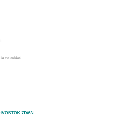
l
lta velocidad
IVOSTOK 7D/6N