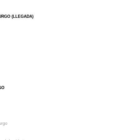
URGO (LLEGADA)
GO
urgo