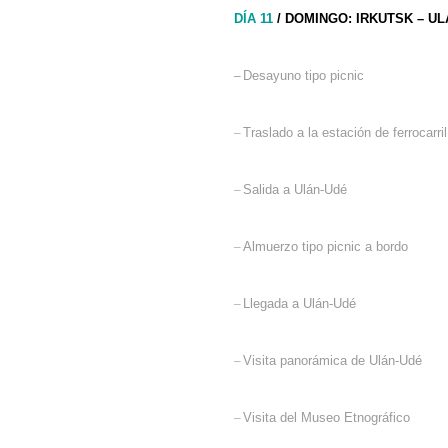
DÍA 11
/ DOMINGO: IRKUTSK – U
–
Desayuno tipo picnic
–
Traslado a la estación de ferrocarril
–
Salida a Ulán-Udé
–
Almuerzo tipo picnic a bordo
–
Llegada a Ulán-Udé
–
Visita panorámica de Ulán-Udé
–
Visita del Museo Etnográfico