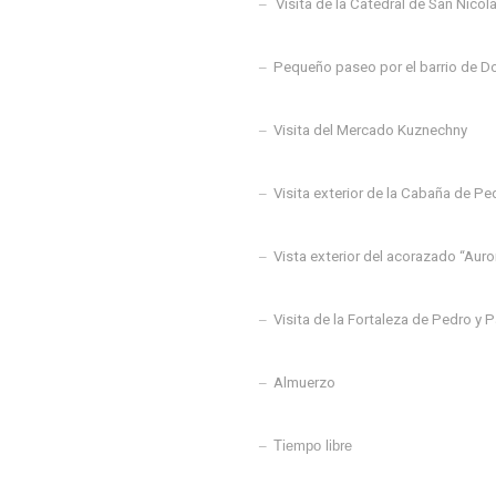
–
Visita de la Catedral de San Nico
–
Pequeño paseo por el barrio de D
–
Visita del Mercado Kuznechny
–
Visita exterior de la Cabaña de Pe
–
Vista exterior del acorazado “Auro
–
Visita de la Fortaleza de Pedro y 
–
Almuerzo
–
Tiempo libre