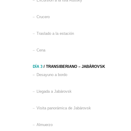
–
Excursión a la Isla Russky
–
Crucero
–
Traslado a la estación
–
Cena
DÍA 3
/ TRANSIBERIANO –
JABÁROVSK
–
Desayuno a bordo
–
Llegada a Jabárovsk
–
Visita panorámica de Jabárovsk
–
Almuerzo