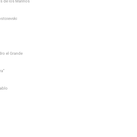
lás de los Marinos
ostoievski
dro el Grande
ra”
Pablo