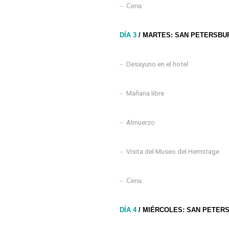
–
Cena
DÍA 3
/ MARTES: SAN PETERSB
–
Desayuno en el hotel
–
Mañana libre
–
Almuerzo
–
Visita del Museo del Hermitage
–
Cena
DÍA 4
/ MIÉRCOLES: SAN PETER